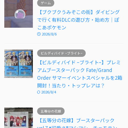
ゲーム
【ブクブクうみぞこの街】ダイビング
で行く有料DLCの遊び方・始め方｜ぽ
こあポケモン
2026/8/6
ビルディバイド ｰブライトｰ
【ビルディバイド ｰブライトｰ】プレミ
アムブースターパック Fate/Grand
Order サマーイベントスペシャルを2箱
開封！当たり・トップレアは？
2026/8/4
五等分の花嫁
【五等分の花嫁】ブースターパック
vol.7 ❝可愛さ❞マシマシ、チョモラン