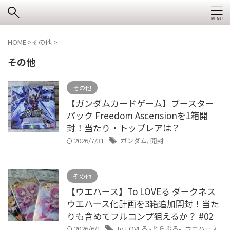
HOME
>
その他
>
その他
その他
【ガンダムカードゲーム】ブースター
パック Freedom Ascensionを1箱開
封！当たり・トップレアは？
2026/7/31
ガンダム
,
開封
その他
【ウエハース】To LOVEる ダークネス
ウエハース化計画を3箱追加開封！当た
りも含めてフルコンプ狙えるか？ #02
2026/6/1
To LOVEる -とらぶる-
,
ウエハース
,