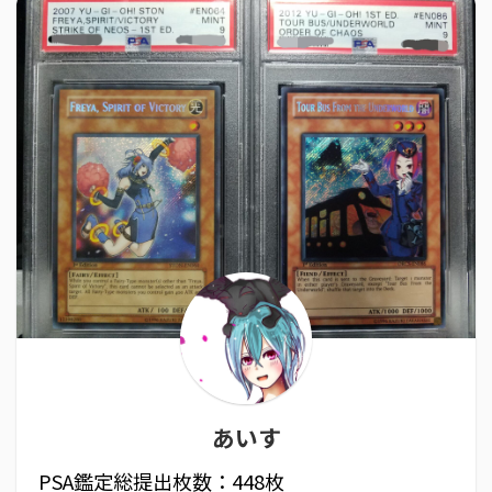
あいす
PSA鑑定総提出枚数：448枚