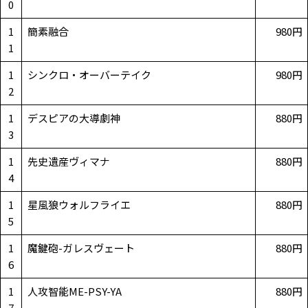
0
1
簡素融合
980円
1
1
シンクロ・オーバーテイク
980円
2
1
デスピアの大導劇神
880円
3
1
先史遺産ヴィマナ
880円
4
1
星風狼ウォルフライエ
880円
5
1
魔鍵砲-ガレスヴェート
880円
6
1
人攻智能ME-PSY-YA
880円
7