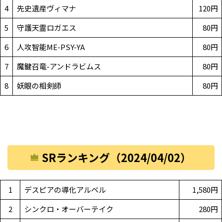
4
先史遺産ヴィマナ
120円
5
守護天霊ロガエス
80円
6
人攻智能ME-PSY-YA
80円
7
魔鍵召竜-アンドラビムス
80円
8
妖眼の相剣師
80円
SRランキング（2024/04/02）
1
デスピアの導化アルベル
1,580円
2
シンクロ・オーバーテイク
280円