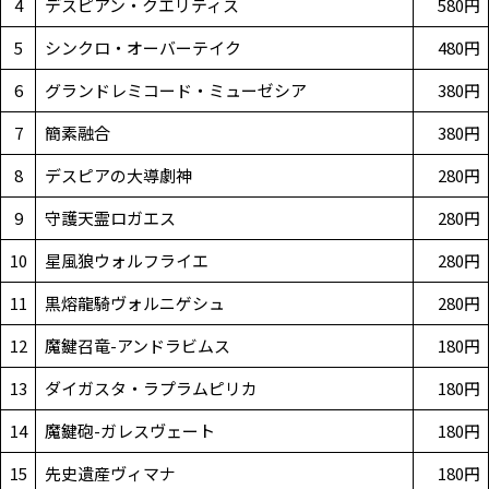
4
デスピアン・クエリティス
580円
5
シンクロ・オーバーテイク
480円
6
グランドレミコード・ミューゼシア
380円
7
簡素融合
380円
8
デスピアの大導劇神
280円
9
守護天霊ロガエス
280円
10
星風狼ウォルフライエ
280円
11
黒熔龍騎ヴォルニゲシュ
280円
12
魔鍵召竜-アンドラビムス
180円
13
ダイガスタ・ラプラムピリカ
180円
14
魔鍵砲-ガレスヴェート
180円
15
先史遺産ヴィマナ
180円