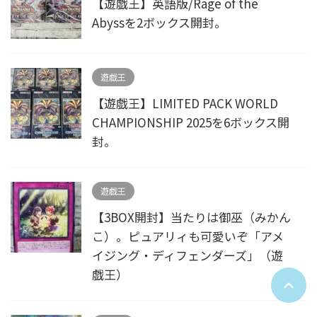
【遊戯王】英語版/Rage of the
Abyssを2ボックス開封。
遊戯王
【遊戯王】LIMITED PACK WORLD
CHAMPIONSHIP 2025を6ボックス開
封。
遊戯王
【3BOX開封】当たりは御巫（みかん
こ）。ピュアリィも可愛いぞ「アメ
イジング・ディフェンダーズ」（遊
戯王）