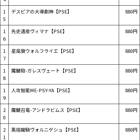
1
デスピアの大導劇神【PSE】
880円
5
1
先史遺産ヴィマナ【PSE】
880円
6
1
星風狼ウォルフライエ【PSE】
880円
7
1
魔鍵砲-ガレスヴェート【PSE】
880円
8
1
人攻智能ME-PSY-YA【PSE】
880円
9
2
魔鍵召竜-アンドラビムス【PSE】
880円
0
2
黒熔龍騎ヴォルニゲシュ【PSE】
880円
1