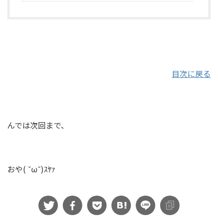
目次に戻る
んでは次回まで、
おや( ˘ω˘)ｽﾔｧ