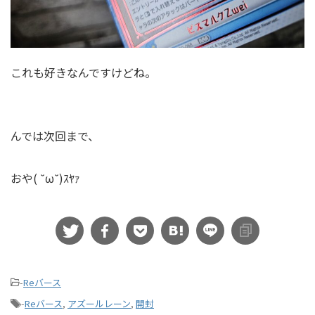
これも好きなんですけどね。
んでは次回まで、
おや( ˘ω˘)ｽﾔｧ
-
Reバース
-
Reバース
,
アズールレーン
,
開封