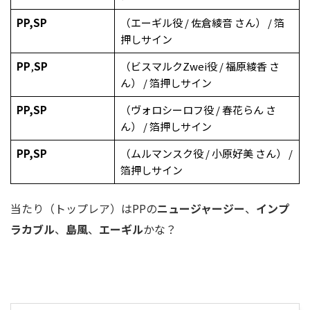
PP
,
SP
（エーギル役 / 佐倉綾音 さん） / 箔
押しサイン
PP
,
SP
（ビスマルクZwei役 / 福原綾香 さ
ん） / 箔押しサイン
PP
,
SP
（ヴォロシーロフ役 / 春花らん さ
ん） / 箔押しサイン
PP
,
SP
（ムルマンスク役 / 小原好美 さん） /
箔押しサイン
当たり（トップレア）はPPの
ニュージャージー
、
インプ
ラカブル
、
島風
、
エーギル
かな？