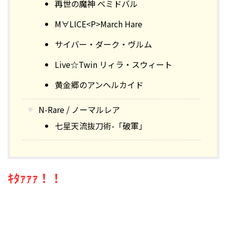
再世の魔神 ベミドバル
M∀LICE<P>March Hare
サイバー・ダーク・ヴルム
Live☆Twin リィラ・スウィート
黄金郷のアンヘルカイド
N-Rare / ノーマルレア
七星天流抜刀術-「破軍」
ｷﾀｧｧｧ！！