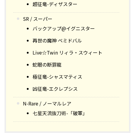
超征竜-ディザスター
SR / スーパー
バックアップ@イグニスター
再世の魔神 ベミドバル
Live☆Twin リィラ・スウィート
蛇眼の断罪龍
極征竜-シャスマティス
凶征竜-エクレプシス
N-Rare / ノーマルレア
七星天流抜刀術-「破軍」