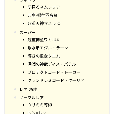
夢見るネムレリア
刀皇-都牟羽沓薙
超重天神マスラ-O
スーパー
超重神童ワカ-U4
氷水帝エジル・ラーン
導きの聖女クエム
深淵の神獣ディス・パテル
プロテクトコード・トーカー
グランドレミコード・クーリア
レア 25枚
ノーマルレア
ウサミミ導師
トン=トン