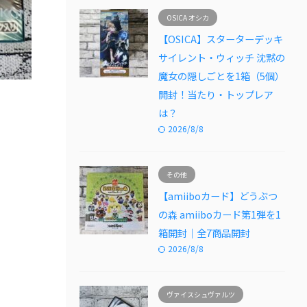
OSICA オシカ
【OSICA】スターターデッキ
サイレント・ウィッチ 沈黙の
魔女の隠しごとを1箱（5個）
開封！当たり・トップレア
は？
2026/8/8
その他
【amiiboカード】どうぶつ
の森 amiiboカード第1弾を1
箱開封｜全7商品開封
2026/8/8
ヴァイスシュヴァルツ