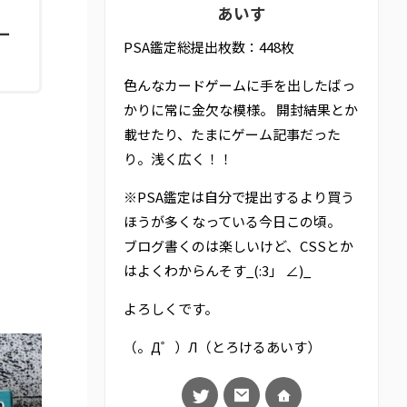
あいす
ー
PSA鑑定総提出枚数：448枚
色んなカードゲームに手を出したばっ
かりに常に金欠な模様。 開封結果とか
載せたり、たまにゲーム記事だった
り。浅く広く！！
※PSA鑑定は自分で提出するより買う
ほうが多くなっている今日この頃。
ブログ書くのは楽しいけど、CSSとか
はよくわからんそす_(:3」 ∠)_
よろしくです。
（。Д゜）Л（とろけるあいす）