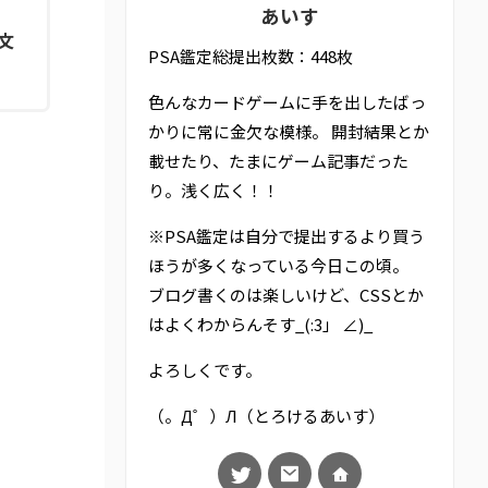
あいす
文
PSA鑑定総提出枚数：448枚
色んなカードゲームに手を出したばっ
かりに常に金欠な模様。 開封結果とか
載せたり、たまにゲーム記事だった
り。浅く広く！！
※PSA鑑定は自分で提出するより買う
ほうが多くなっている今日この頃。
ブログ書くのは楽しいけど、CSSとか
はよくわからんそす_(:3」 ∠)_
よろしくです。
（。Д゜）Л（とろけるあいす）