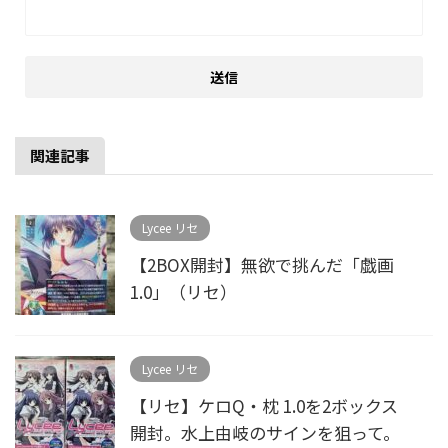
関連記事
Lycee リセ
【2BOX開封】無欲で挑んだ「戯画
1.0」（リセ）
Lycee リセ
【リセ】ケロQ・枕 1.0を2ボックス
開封。水上由岐のサインを狙って。