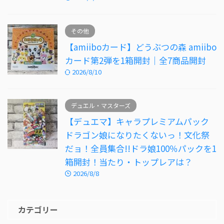
その他
【amiiboカード】どうぶつの森 amiibo
カード第2弾を1箱開封｜全7商品開封
2026/8/10
デュエル・マスターズ
【デュエマ】キャラプレミアムパック
ドラゴン娘になりたくないっ！文化祭
だョ！全員集合!!ドラ娘100％パックを1
箱開封！当たり・トップレアは？
2026/8/8
カテゴリー