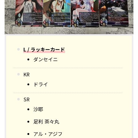
L / ラッキーカード
ダンセイニ
KR
ドライ
SR
沙耶
足利 茶々丸
アル・アジフ