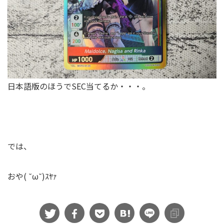
日本語版のほうでSEC当てるか・・・。
では、
おや( ˘ω˘)ｽﾔｧ