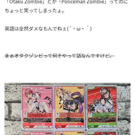
「Otaku Zombie」とか「Policeman Zombie」ってのに
ちょっと笑ってしまったょ。
英語は全然ダメなもんでねぇ(´・ω・｀)
まぁオタクゾンビって何ぞやって話なんですけど。