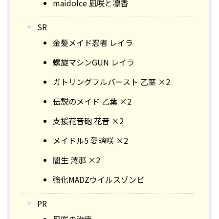
maidolce 凪咲と凛香
SR
金髪メイド忍者 レイラ
螺旋マシンGUN レイラ
ガトリングフルバースト 乙葉 ×2
伝説のメイド 乙葉 ×2
支援花音砲 花音 ×2
メイドル5 愛璃咲 ×2
闇生 澪那 ×2
強化MADZウイルスゾンビ
PR