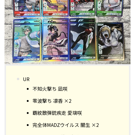
UR
不知火撃ち 凪咲
零波撃ち 凛香 ×2
覇紋散弾銃疾走 愛璃咲
完全体MADZウイルス 闇生 ×2