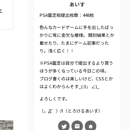
あいす
エ
PSA鑑定総提出枚数：448枚
色んなカードゲームに手を出したばっ
かりに常に金欠な模様。 開封結果とか
載せたり、たまにゲーム記事だった
り。浅く広く！！
※PSA鑑定は自分で提出するより買う
ほうが多くなっている今日この頃。
ブログ書くのは楽しいけど、CSSとか
はよくわからんそす_(:3」 ∠)_
よろしくです。
（。Д゜）Л（とろけるあいす）