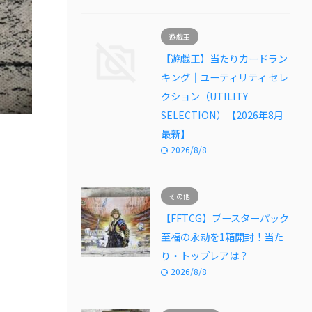
遊戯王
【遊戯王】当たりカードラン
キング｜ユーティリティ セレ
クション（UTILITY
SELECTION）【2026年8月
最新】
2026/8/8
その他
【FFTCG】ブースターパック
至福の永劫を1箱開封！当た
り・トップレアは？
2026/8/8