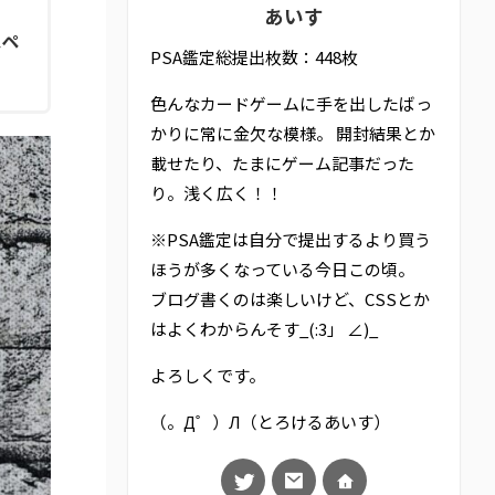
あいす
スペ
PSA鑑定総提出枚数：448枚
色んなカードゲームに手を出したばっ
かりに常に金欠な模様。 開封結果とか
載せたり、たまにゲーム記事だった
り。浅く広く！！
※PSA鑑定は自分で提出するより買う
ほうが多くなっている今日この頃。
ブログ書くのは楽しいけど、CSSとか
はよくわからんそす_(:3」 ∠)_
よろしくです。
（。Д゜）Л（とろけるあいす）