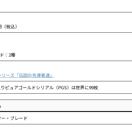
0円（税込）
ド：2種
ャルシリーズ「伝説の先導者達」
りピュアゴールドシリアル（PGS）は世界に99枚
名
ター・ブレード