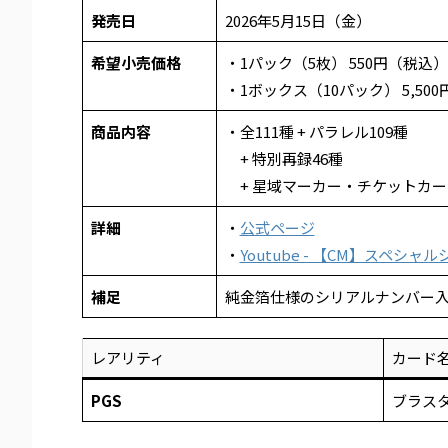
発売日
2026年5月15日（金）
希望小売価格
・1パック（5枚） 550円（税込）
・1ボックス（10パック） 5,50
商品内容
・全111種 + パラレル109種
+ 特別再録46種
+ 星域マーカー・チケットカー
詳細
・
公式ページ
・
Youtube - 【CM】スペシ
補足
純金箔仕様のシリアルナンバー入
レアリティ
カード
PGS
ブラス