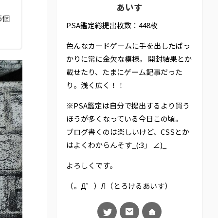
あいす
5個
PSA鑑定総提出枚数：448枚
色んなカードゲームに手を出したばっ
かりに常に金欠な模様。 開封結果とか
載せたり、たまにゲーム記事だった
り。浅く広く！！
※PSA鑑定は自分で提出するより買う
ほうが多くなっている今日この頃。
ブログ書くのは楽しいけど、CSSとか
はよくわからんそす_(:3」 ∠)_
よろしくです。
（。Д゜）Л（とろけるあいす）