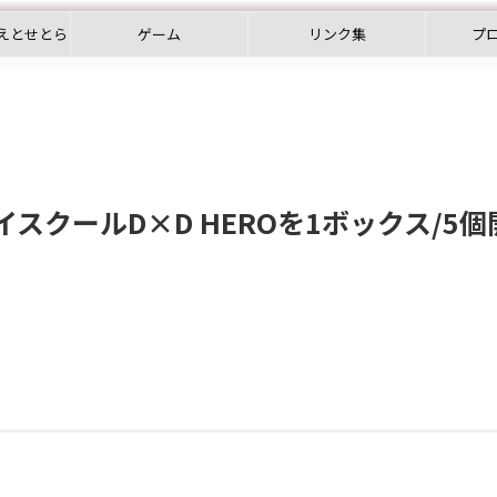
えとせとら
ゲーム
リンク集
プ
イスクールD×D HEROを1ボックス/5個