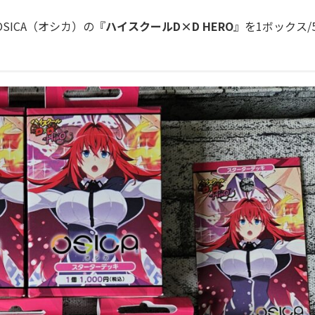
OSICA（オシカ）の『
ハイスクールD×D HERO
』を1ボックス/
。