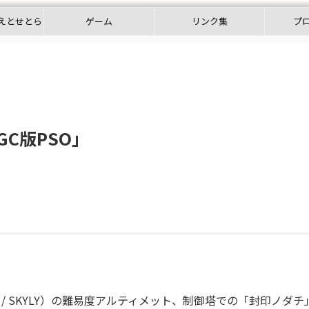
えとせとら
ゲーム
リンク集
プ
C版PSO」
ー / SKYLY）の難易度アルティメット、制御塔での「封印ノダチ