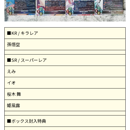
■KR / キラレア
孫悟空
■SR / スーパーレア
えみ
イオ
桜木 舞
姫風露
■ボックス封入特典