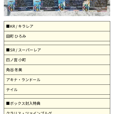
■KR / キラレア
田町 ひろみ
■SR / スーパーレア
四ノ宮 小町
角谷 冬美
アキナ・ランドール
テイル
■ボックス封入特典
クラリス・ツァインブルグ