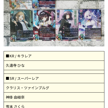
■KR / キラレア
久遠寺 ひな
■SR / スーパーレア
クラリス・ツァインブルグ
神掛 由岐奈
雪本 さくら