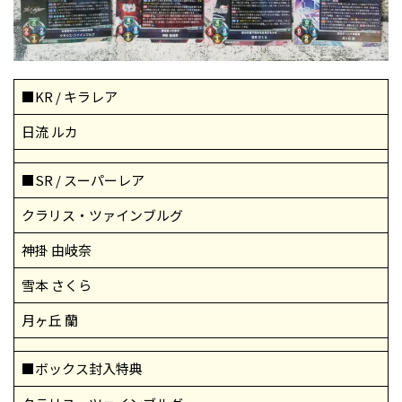
■KR / キラレア
日流 ルカ
■SR / スーパーレア
クラリス・ツァインブルグ
神掛 由岐奈
雪本 さくら
月ヶ丘 蘭
■ボックス封入特典