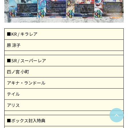
■KR / キラレア
原 涼子
■SR / スーパーレア
四ノ宮 小町
アキナ・ランドール
テイル
アリス
■ボックス封入特典