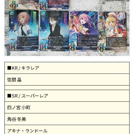
■KR / キラレア
弦間 晶
■SR / スーパーレア
四ノ宮 小町
角谷 冬美
アキナ・ランドール