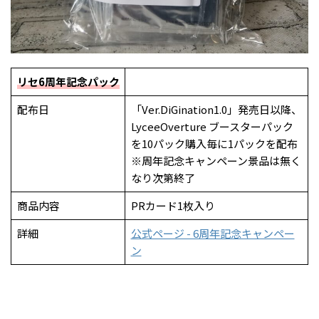
リセ6周年記念パック
配布日
「Ver.DiGination1.0」発売日以降、
LyceeOverture ブースターパック
を10パック購入毎に1パックを配布
※周年記念キャンペーン景品は無く
なり次第終了
商品内容
PRカード1枚入り
詳細
公式ページ - 6周年記念キャンペー
ン