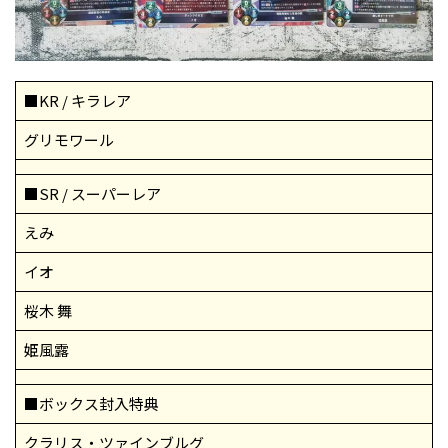
■KR / キラレア
グリモワール
■SR / スーパーレア
えみ
イオ
桜木 舞
姫風露
■ボックス封入特典
クラリス・ツァインブルグ