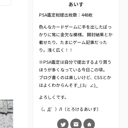
あいす
PSA鑑定総提出枚数：448枚
色んなカードゲームに手を出したばっ
かりに常に金欠な模様。 開封結果とか
載せたり、たまにゲーム記事だった
り。浅く広く！！
※PSA鑑定は自分で提出するより買う
ほうが多くなっている今日この頃。
ブログ書くのは楽しいけど、CSSとか
はよくわからんそす_(:3」 ∠)_
よろしくです。
（。Д゜）Л（とろけるあいす）