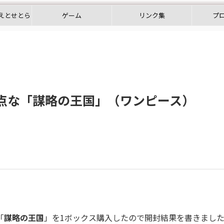
えとせとら
ゲーム
リンク集
プ
差点な「謀略の王国」（ワンピース）
「
謀略の王国
」を1ボックス購入したので開封結果を書きまし