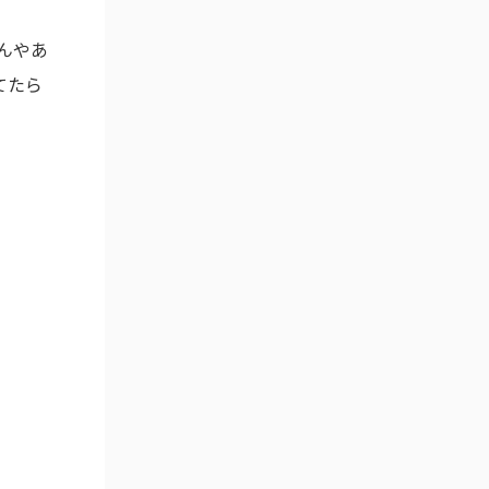
んやあ
てたら