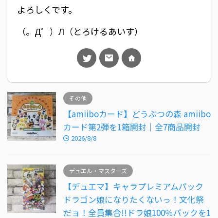
よろしくです。
（。Д゜）Л（とろけるあいす）
その他
【amiiboカード】どうぶつの森 amiibo
カード第2弾を1箱開封｜全7商品開封
2026/8/8
デュエル・マスターズ
【デュエマ】キャラプレミアムパック
ドラゴン娘になりたくないっ！文化祭
だョ！全員集合!!ドラ娘100％パックを1