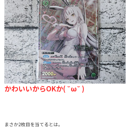
かわいいからOKか( ˘ω˘ )
まさか2枚目を当てるとは。