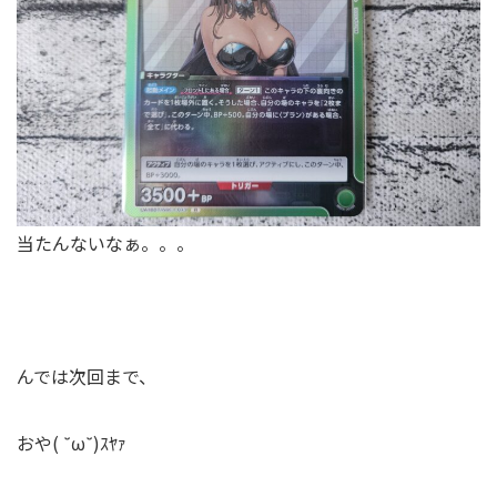
当たんないなぁ。。。
んでは次回まで、
おや( ˘ω˘)ｽﾔｧ