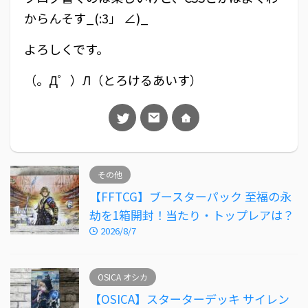
からんそす_(:3」 ∠)_
よろしくです。
（。Д゜）Л（とろけるあいす）
その他
【FFTCG】ブースターパック 至福の永
劫を1箱開封！当たり・トップレアは？
2026/8/7
OSICA オシカ
【OSICA】スターターデッキ サイレン