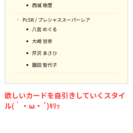
西城 樹里
PcSR / プレシャススーパーレア
八宮 めぐる
大崎 甘奈
芹沢 あさひ
園田 智代子
欲しいカードを自引きしていくスタイ
ル(｀・ω・´)ｷﾘｯ