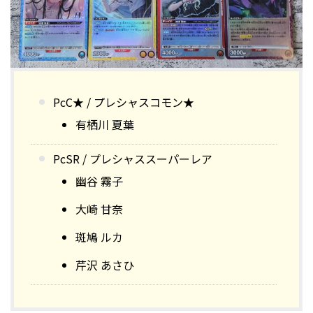
PcC★ / プレシャスコモン★
有栖川 夏葉
PcSR / プレシャススーパーレア
幽谷 霧子
大崎 甘奈
斑鳩 ルカ
芹沢 あさひ