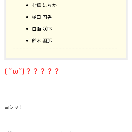
七草 にちか
樋口 円香
白瀬 咲耶
鈴木 羽那
( ˘ω˘)？？？？？
ヨシッ！