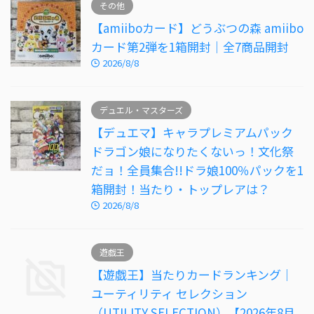
その他
【amiiboカード】どうぶつの森 amiibo
カード第2弾を1箱開封｜全7商品開封
2026/8/8
デュエル・マスターズ
【デュエマ】キャラプレミアムパック
ドラゴン娘になりたくないっ！文化祭
だョ！全員集合!!ドラ娘100％パックを1
箱開封！当たり・トップレアは？
2026/8/8
遊戯王
【遊戯王】当たりカードランキング｜
ユーティリティ セレクション
（UTILITY SELECTION）【2026年8月