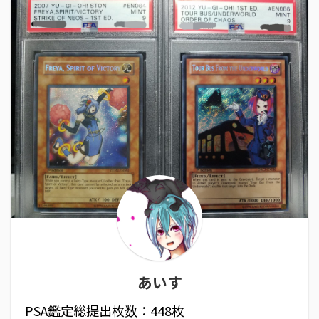
あいす
PSA鑑定総提出枚数：448枚