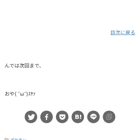
目次に戻る
んでは次回まで、
おや( ˘ω˘)ｽﾔｧ
-
ポケモン