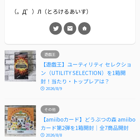
（。Д゜）Л（とろけるあいす）
遊戯王
【遊戯王】ユーティリティ セレクショ
ン（UTILITY SELECTION）を1箱開
封！当たり・トップレアは？
2026/8/9
その他
【amiiboカード】どうぶつの森 amiibo
カード第2弾を1箱開封｜全7商品開封
2026/8/8