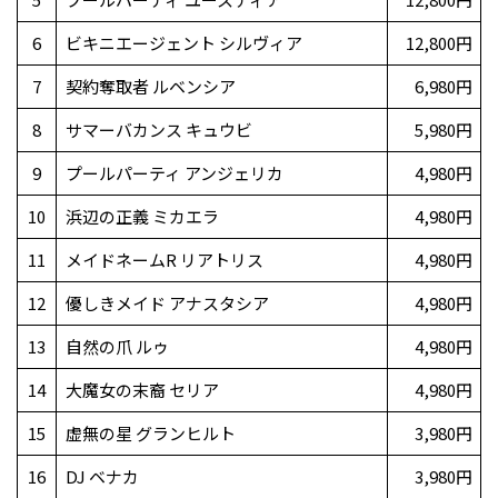
6
ビキニエージェント シルヴィア
12,800円
7
契約奪取者 ルベンシア
6,980円
8
サマーバカンス キュウビ
5,980円
9
プールパーティ アンジェリカ
4,980円
10
浜辺の正義 ミカエラ
4,980円
11
メイドネームR リアトリス
4,980円
12
優しきメイド アナスタシア
4,980円
13
自然の爪 ルゥ
4,980円
14
大魔女の末裔 セリア
4,980円
15
虚無の星 グランヒルト
3,980円
16
DJ ベナカ
3,980円