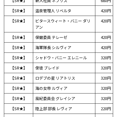
【SR★】
新入社員 ネブリス
680円
【SR★】
温泉管理人 リベルタ
420円
【SR★】
ビタースウィート・バニー ダリ
420円
アン
【SR★】
保健委員 テレーゼ
420円
【SR★】
海軍隊長 シルヴィア
420円
【SR★】
シャドウ・バニー エレニール
320円
【SR★】
使徒 ブレイド
320円
【SR★】
ロデブの星 リアトリス
320円
【SR★】
海の女帝 ルヴィア
320円
【SR★】
風紀委員会 グレイシア
320円
【SR★】
陸上部 部長 レヴィア
220円