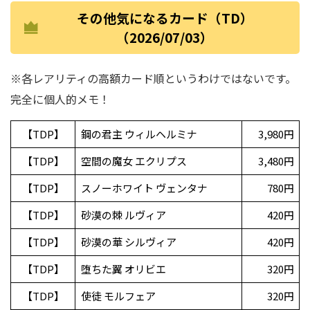
その他気になるカード（TD）
（2026/07/03）
※各レアリティの高額カード順というわけではないです。
完全に個人的メモ！
【TDP】
鋼の君主 ウィルヘルミナ
3,980円
【TDP】
空間の魔女 エクリプス
3,480円
【TDP】
スノーホワイト ヴェンタナ
780円
【TDP】
砂漠の棘 ルヴィア
420円
【TDP】
砂漠の華 シルヴィア
420円
【TDP】
堕ちた翼 オリビエ
320円
【TDP】
使徒 モルフェア
320円