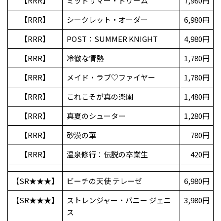
【RRR】
ミッドサマー・ドリーム
7,980円
【RRR】
シークレット・オーダー
6,980円
【RRR】
POST：SUMMER KNIGHT
4,980円
【RRR】
冷徹な情熱
1,780円
【RRR】
メイド・ラブ♡ファイヤー
1,780円
【RRR】
これこそが真の楽園
1,480円
【RRR】
真夏のシューター
1,280円
【RRR】
砂漠の華
780円
【RRR】
温泉修行：伝説の卒業生
420円
【SR★★★】
ビーチの天使 テレーゼ
6,980円
【SR★★★】
ストレンジャー・バニー ジェニ
3,980円
ス