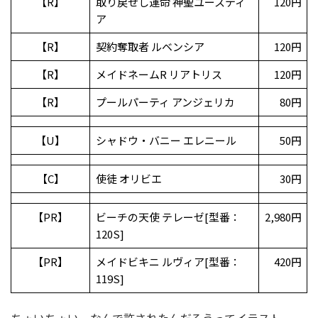
【R】
取り戻せし運命 神聖ユースティ
120円
ア
【R】
契約奪取者 ルベンシア
120円
【R】
メイドネームR リアトリス
120円
【R】
プールパーティ アンジェリカ
80円
【U】
シャドウ・バニー エレニール
50円
【C】
使徒 オリビエ
30円
【PR】
ビーチの天使 テレーゼ[型番：
2,980円
120S]
【PR】
メイドビキニ ルヴィア[型番：
420円
119S]