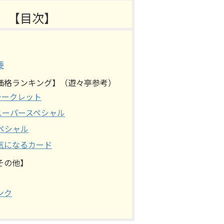
【目次】
】
要
価格ランキング】（遊々亭参考）
/ シークレット
/ スーパースペシャル
 スペシャル
気になるカード
その他】
ンク