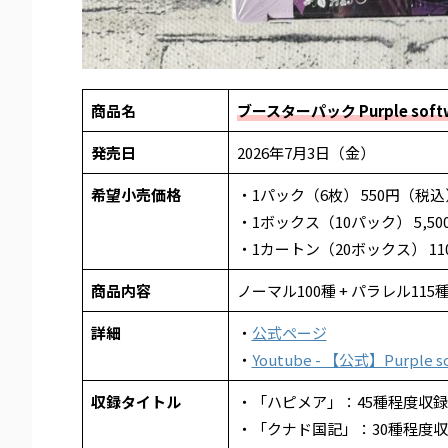
商品名
ブースターパック Purple soft
発売日
2026年7月3日（金）
希望小売価格
・1パック（6枚） 550円（税込
・1ボックス（10パック） 5,5
・1カートン（20ボックス） 11
商品内容
ノーマル100種 + パラレル115
詳細
・
公式ページ
・
Youtube - 【公式】Purple so
収録タイトル
・「ハピメア」：45種程度収
・「クナド国記」：30種程度