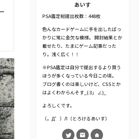
あいす
ー
PSA鑑定総提出枚数：448枚
色んなカードゲームに手を出したばっ
かりに常に金欠な模様。 開封結果とか
載せたり、たまにゲーム記事だった
り。浅く広く！！
※PSA鑑定は自分で提出するより買う
ほうが多くなっている今日この頃。
ブログ書くのは楽しいけど、CSSとか
はよくわからんそす_(:3」 ∠)_
よろしくです。
（。Д゜）Л（とろけるあいす）