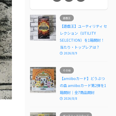
遊戯王
【遊戯王】ユーティリティ セ
レクション（UTILITY
SELECTION）を1箱開封！
当たり・トップレアは？
2026/8/9
その他
【amiiboカード】どうぶつ
の森 amiiboカード第2弾を1
箱開封｜全7商品開封
2026/8/8
デュエル・マスターズ