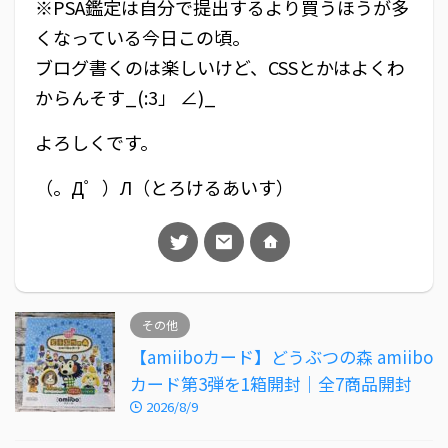
※PSA鑑定は自分で提出するより買うほうが多
くなっている今日この頃。
ブログ書くのは楽しいけど、CSSとかはよくわ
からんそす_(:3」 ∠)_
よろしくです。
（。Д゜）Л（とろけるあいす）
その他
【amiiboカード】どうぶつの森 amiibo
カード第3弾を1箱開封｜全7商品開封
2026/8/9