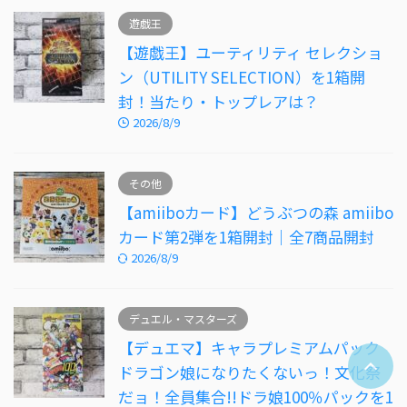
遊戯王
【遊戯王】ユーティリティ セレクショ
ン（UTILITY SELECTION）を1箱開
封！当たり・トップレアは？
2026/8/9
その他
【amiiboカード】どうぶつの森 amiibo
カード第2弾を1箱開封｜全7商品開封
2026/8/9
デュエル・マスターズ
【デュエマ】キャラプレミアムパック
ドラゴン娘になりたくないっ！文化祭
だョ！全員集合!!ドラ娘100％パックを1