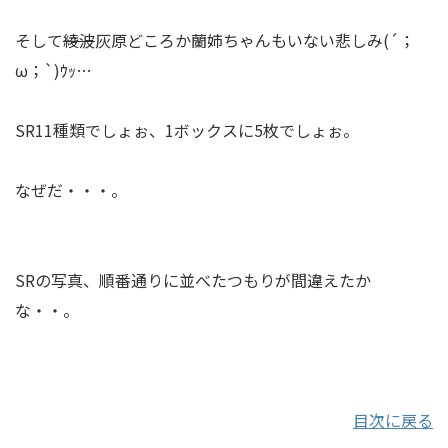
そして
綾波
灰原どころか蘭姉ちゃんもいない悲しみ(´；
ω；`)ｳｯ…
SR11種類でしょぉ、1ボックスに5枚でしょぉ。
なぜだ・・・。
SRの写真、順番通りに並べたつもりが間違えたか
な・・。
目次に戻る