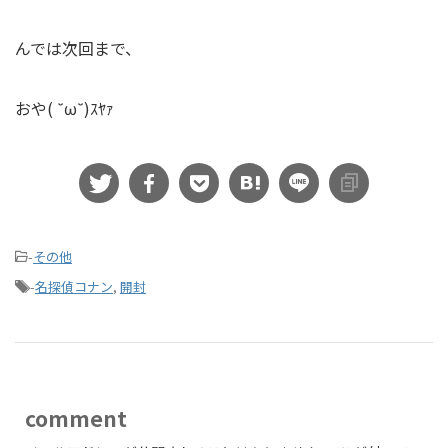
んでは次回まで、
おや( ˘ω˘)ｽﾔｧ
-
その他
-
名探偵コナン
,
開封
comment