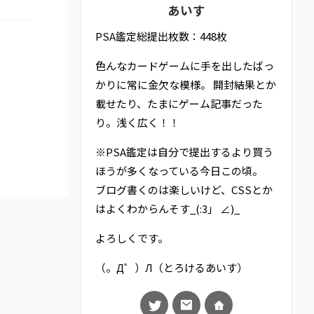
あいす
PSA鑑定総提出枚数：448枚
色んなカードゲームに手を出したばっ
かりに常に金欠な模様。 開封結果とか
載せたり、たまにゲーム記事だった
り。浅く広く！！
※PSA鑑定は自分で提出するより買う
ほうが多くなっている今日この頃。
ブログ書くのは楽しいけど、CSSとか
はよくわからんそす_(:3」 ∠)_
よろしくです。
（。Д゜）Л（とろけるあいす）