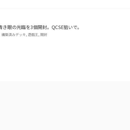
青き眼の光臨を3個開封。QCSE狙いで。
】構築済みデッキ
,
遊戯王
,
開封