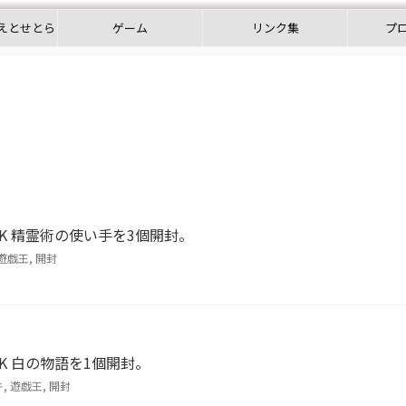
えとせとら
ゲーム
リンク集
プ
DECK 精霊術の使い手を3個開封。
遊戯王
,
開封
ECK 白の物語を1個開封。
キ
,
遊戯王
,
開封