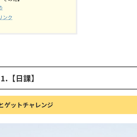
め
リンク
1.【日課】
とゲットチャレンジ