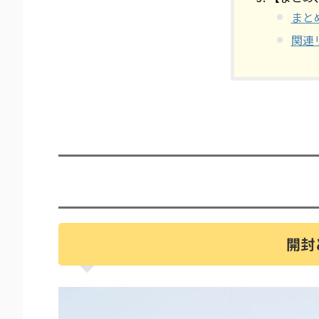
まと
関連
開封