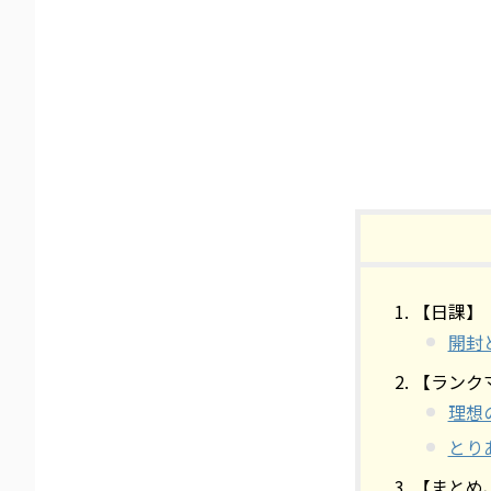
【日課】
開封
【ランク
理想
とり
【まとめ